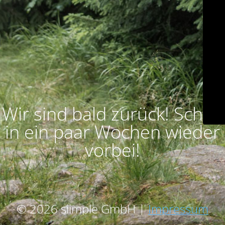
Wir sind bald zurück! Schau
in ein paar Wochen wieder
vorbei!
© 2026 siimple GmbH |
Impressum