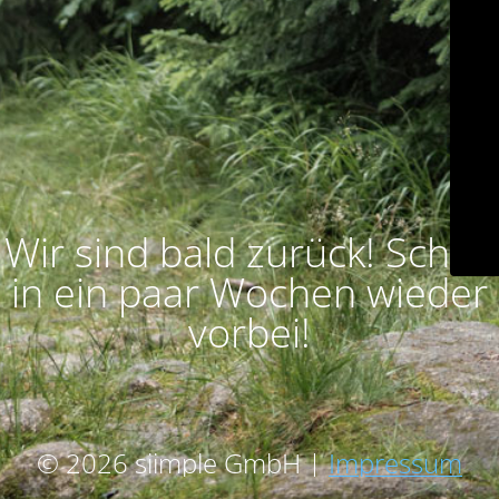
Wir sind bald zurück! Schau
in ein paar Wochen wieder
vorbei!
© 2026 siimple GmbH |
Impressum